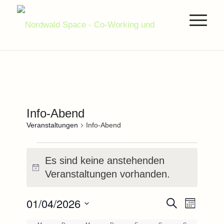
Info-Abend
Veranstaltungen
Info-Abend
Veranstaltungen
Es sind keine anstehenden
Hinweis
Veranstaltungen vorhanden.
Veranstal
Verans
01/04/2026
Suche
Monat
Ansich
Suche
Datum