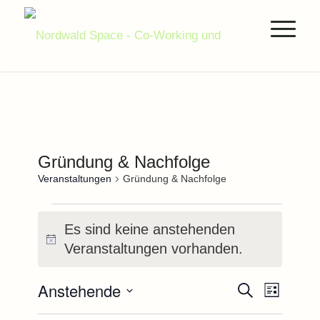
Gründung & Nachfolge
Veranstaltungen
Gründung & Nachfolge
Veranstaltungen
Es sind keine anstehenden
Hinweis
Veranstaltungen vorhanden.
Veranstal
Verans
Anstehende
Suche
Liste
Ansich
Suche
Datum