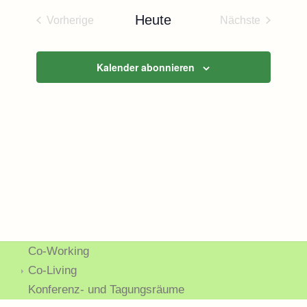
Naviga
und
wählen.
Heute
Vorherige
Nächste
Ansichten,
Veranstaltungen
Veranstaltun
Navigatio
Kalender abonnieren
Co-Working
Co-Living
Konferenz- und Tagungsräume