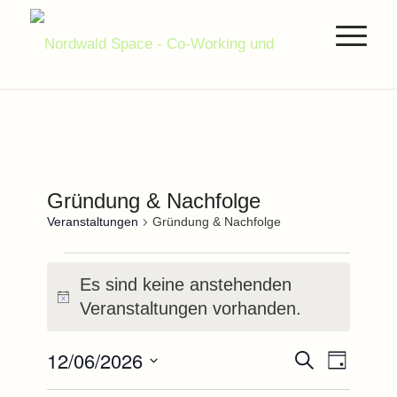
Gründung & Nachfolge
Veranstaltungen
Gründung & Nachfolge
Veranstaltungen
Es sind keine anstehenden
für
Hinweis
Veranstaltungen vorhanden.
12.Juni.2026
Veranstal
Verans
12/06/2026
Suche
Tag
Ansich
Suche
Datum