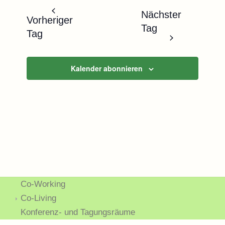
Naviga
und
wählen.
Nächster
Ansichten,
Vorheriger
Tag
Navigatio
Tag
Kalender abonnieren
Co-Working
Co-Living
Konferenz- und Tagungsräume