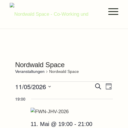
Nordwald Space
Veranstaltungen
Nordwald Space
Veranstaltungen
Veranstal
Verans
11/05/2026
Suche
Tag
Ansich
für
Suche
Datum
Naviga
19:00
11.Mai.2026
und
wählen.
Ansichten,
Navigatio
11. Mai @ 19:00
-
21:00