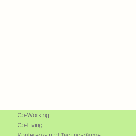
Co-Working
Co-Living
Konferenz- und Tagungsräume