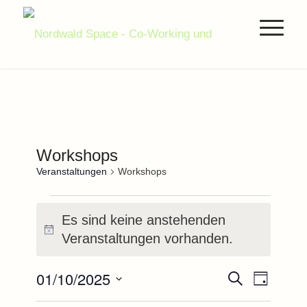
Workshops
Veranstaltungen
Workshops
Veranstaltungen
Es sind keine anstehenden
für
Hinweis
Veranstaltungen vorhanden.
1.Oktober.2025
Veranstal
Verans
01/10/2025
Suche
Tag
Ansich
Suche
Datum