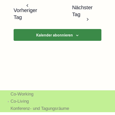
Naviga
und
wählen.
Nächster
Ansichten,
Vorheriger
Tag
Navigatio
Tag
Kalender abonnieren
Co-Working
Co-Living
Konferenz- und Tagungsräume