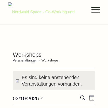
Workshops
Veranstaltungen
Workshops
Veranstaltungen
Es sind keine anstehenden
für
Hinweis
Veranstaltungen vorhanden.
2.Oktober.2025
Veranstal
Verans
02/10/2025
Suche
Tag
Ansich
Suche
Datum