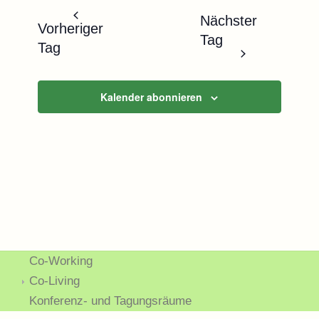
Naviga
und
wählen.
Nächster
Ansichten,
Vorheriger
Tag
Navigatio
Tag
Kalender abonnieren
Co-Working
Co-Living
Konferenz- und Tagungsräume