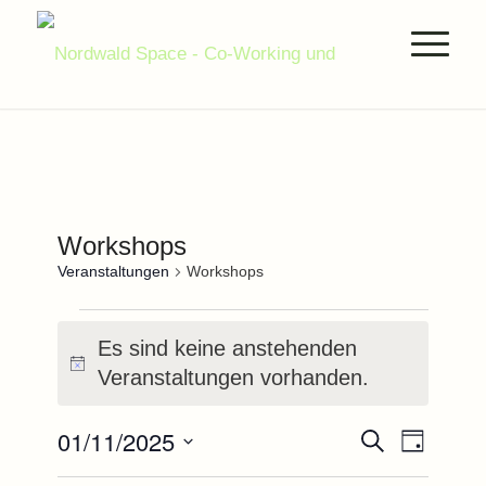
Workshops
Veranstaltungen
Workshops
Veranstaltungen
Es sind keine anstehenden
für
Hinweis
Veranstaltungen vorhanden.
1.November.2025
Veranstal
Verans
01/11/2025
Suche
Tag
Ansich
Suche
Datum