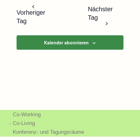
Naviga
und
wählen.
Nächster
Ansichten,
Vorheriger
Tag
Navigatio
Tag
Kalender abonnieren
Co-Working
Co-Living
Konferenz- und Tagungsräume