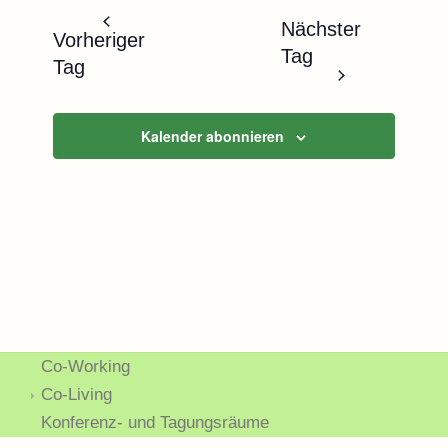
Naviga
und
wählen.
Nächster
Ansichten,
Vorheriger
Tag
Navigatio
Tag
Kalender abonnieren
Co-Working
Co-Living
Konferenz- und Tagungsräume