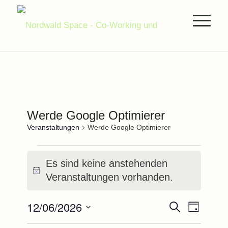
Werde Google Optimierer
Veranstaltungen
Werde Google Optimierer
Veranstaltungen
Es sind keine anstehenden
für
Hinweis
Veranstaltungen vorhanden.
12.Juni.2026
Veranstal
Verans
12/06/2026
Suche
Tag
Ansich
Suche
Datum